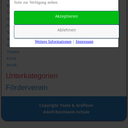
Seite zur Verfügung stehen.
Titel
Schulleben im Jahreskreis
Akzeptieren
Schulgeburtstag - Unsere Schule ist 50!
Feste
Ablehnen
Schulbücherei
Schulgarten
Weitere Informationen
|
Impressum
Tag des Buches
Theater
Kunst
Musik
Unterkategorien
Förderverein
Copyright Texte & Grafiken
Adolf-Reichwein-Schule