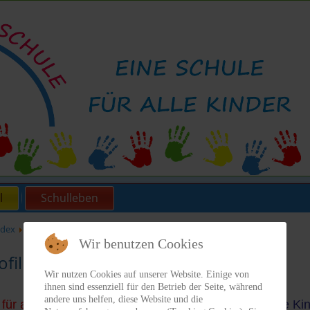
l
Schulleben
ndex
Profil
Unsere Schule
Schulprofil
Wir benutzen Cookies
fil
Wir nutzen Cookies auf unserer Website. Einige von
ihnen sind essenziell für den Betrieb der Seite, während
andere uns helfen, diese Website und die
für alle Kinder
- das und noch viel mehr machen alle K