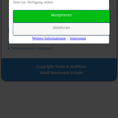
Seite zur Verfügung stehen.
Passwort
*
Akzeptieren
Angemeldet bleiben
Ablehnen
Anmelden
Weitere Informationen
|
Impressum
Passwort vergessen?
Benutzername vergessen?
Copyright Texte & Grafiken
Adolf-Reichwein-Schule